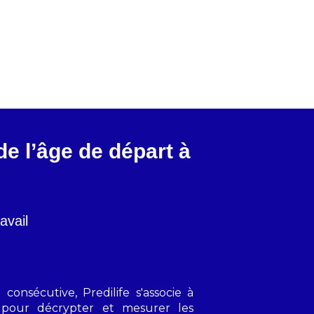
de l’âge de départ à
avail
onsécutive, Predilife s'associe à
S pour décrypter et mesurer les