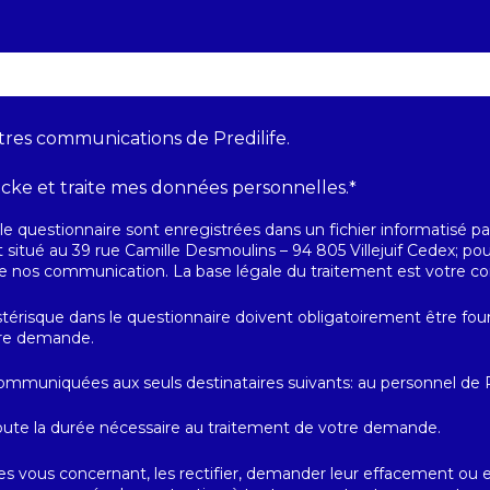
tres communications de Predilife.
ocke et traite mes données personnelles.
*
le questionnaire sont enregistrées dans un fichier informatisé par 
t situé au 39 rue Camille Desmoulins – 94 805 Villejuif Cedex; p
e nos communication. La base légale du traitement est votre 
risque dans le questionnaire doivent obligatoirement être fourn
otre demande.
mmuniquées aux seuls destinataires suivants: au personnel de Pr
oute la durée nécessaire au traitement de votre demande.
vous concernant, les rectifier, demander leur effacement ou exer